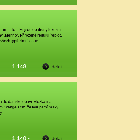
Trim – To – Fit jsou opatřeny luxusní
y „Merino“. Přirozeně regulují teplotu
všech typů zimní obuvi...
1 148,-
detail
a do dámské obuvi. Vložka má
p Orange s tím, že tvar patní misky
...
1 148,-
detail