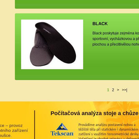
BLACK
Black poskytuje zejména ko
sportovní, vycházkovou a pří
plochou a přecitlivělou noho
1
2
>
>>|
Počítačová analýza stoje a chůze
ce – provoz
Provádíme analýzu postavení nohou a
tního zařízení
těžiště těla při statickém i dynamickém
zatížení s využitím tensometrické desky.
oušce.
Vyšetření je vhodné zejména u deformi