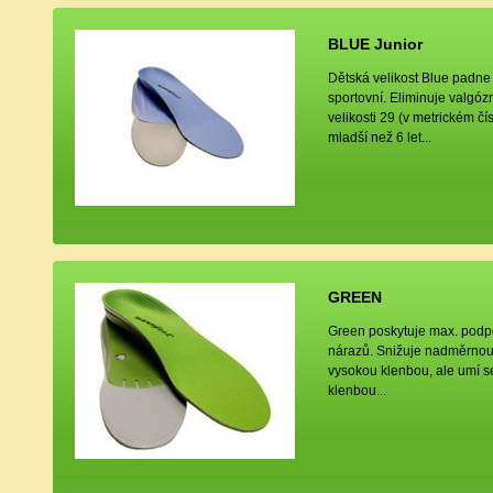
BLUE Junior
Dětská velikost Blue padne 
sportovní. Eliminuje valgó
velikosti 29 (v metrickém čís
mladší než 6 let...
GREEN
Green poskytuje max. podpor
nárazů. Snižuje nadměrnou 
vysokou klenbou, ale umí se
klenbou...