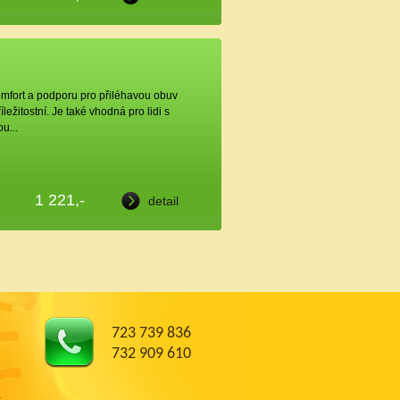
mfort a podporu pro přiléhavou obuv
ležitostní. Je také vhodná pro lidi s
u...
1 221,-
detail
723 739 836
732 909 610
t