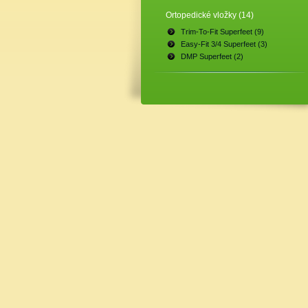
Ortopedické vložky (14)
Trim-To-Fit Superfeet (9)
Easy-Fit 3/4 Superfeet (3)
DMP Superfeet (2)