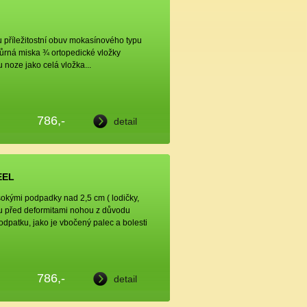
příležitostní obuv mokasínového typu
ůrná miska ¾ ortopedické vložky
 noze jako celá vložka...
786,-
detail
EEL
okými podpadky nad 2,5 cm ( lodičky,
nu před deformitami nohou z důvodu
dpatku, jako je vbočený palec a bolesti
786,-
detail