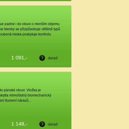
lue padne i do obuvi o menším objemu
ar klenby se přizpůsobuje většině typů
loubená miska poskytuje kontrolu
1 091,-
detail
o pánské obuvi. Vložka je
oskytla mimořádný biomechanický
ní tlumení nárazů...
1 148,-
detail