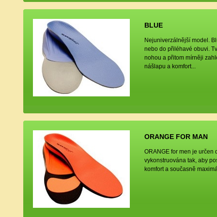
BLUE
Nejuniverzálnější model. B
nebo do přiléhavé obuvi. Tv
nohou a přitom mírněji zah
nášlapu a komfort...
ORANGE FOR MAN
ORANGE for men je určen d
vykonstruována tak, aby p
komfort a současně maximál