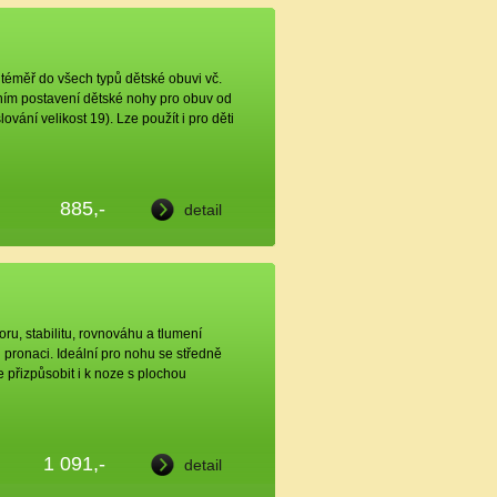
téměř do všech typů dětské obuvi vč.
zním postavení dětské nohy pro obuv od
lování velikost 19). Lze použít i pro děti
885,-
detail
u, stabilitu, rovnováhu a tlumení
pronaci. Ideální pro nohu se středně
 přizpůsobit i k noze s plochou
1 091,-
detail