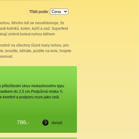
Třídit podle:
nohou. Mnoho lidí se neuvědomuje, že
asti kotníků, kolen, kyčlí a zad. Superfeet
áhají zmírnit bolest nohou během
hodné na všechny různé tvary nohou, pro
te, bruslíte, běháte, jezdíte na kole, hrajete
hovovat.
příležitostní obuv mokasínového typu
dpadkem do 2,5 cm.Podpůrná miska ¾
e komfort a podporu noze jako celá
786,-
detail