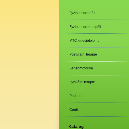
Fyzioterapie děti
Fyzioterapie dospělí
MTC kinesiotejping
Posturální terapie
Senzomotorika
Fyzikální terapie
Podiatrie
Ceník
Katalog