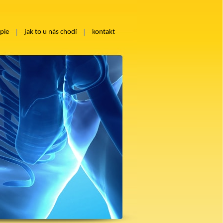
pie
jak to u nás chodí
kontakt