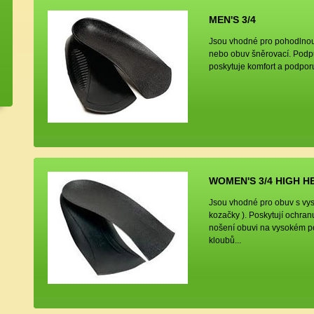
MEN'S 3/4
Jsou vhodné pro pohodlnou 
nebo obuv šněrovací. Podp
poskytuje komfort a podporu
WOMEN'S 3/4 HIGH H
Jsou vhodné pro obuv s vys
kozačky ). Poskytují ochra
nošení obuvi na vysokém po
kloubů...