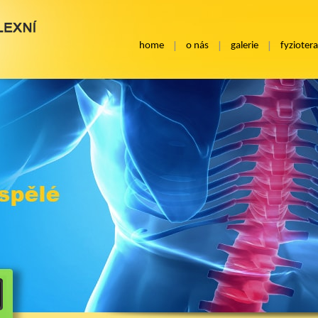
home
o nás
galerie
fyziotera