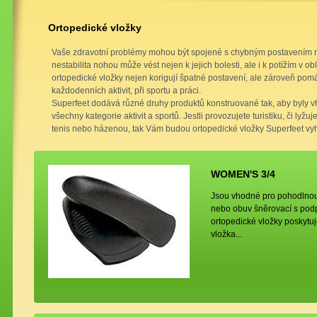
Ortopedické vložky
Vaše zdravotní problémy mohou být spojené s chybným postavením 
nestabilita nohou může vést nejen k jejich bolesti, ale i k potížím v obl
ortopedické vložky nejen korigují špatné postavení, ale zároveň pom
každodenních aktivit, při sportu a práci.
Superfeet dodává různé druhy produktů konstruované tak, aby byly v
všechny kategorie aktivit a sportů. Jestli provozujete turistiku, či lyžuje
tenis nebo házenou, tak Vám budou ortopedické vložky Superfeet vy
WOMEN'S 3/4
Jsou vhodné pro pohodlnou 
nebo obuv šněrovací s po
ortopedické vložky poskytuj
vložka...