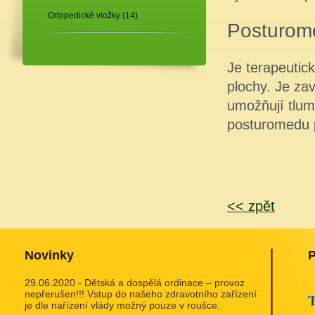
Ortopedické vložky (14)
Posturom
Je terapeutick
plochy. Je za
umožňují tlume
posturomedu p
<< zpět
Novinky
P
29.06.2020 - Dětská a dospělá ordinace – provoz
nepřerušen!!! Vstup do našeho zdravotního zařízení
je dle nařízení vlády možný pouze v roušce.