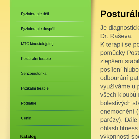
Posturál
Fyzioterapie děti
Je diagnostic
Fyzioterapie dospělí
Dr. Raševa.
K terapii se 
MTC kinesiotejping
pomůcky Post
Posturální terapie
zlepšení stabi
posílení hlub
Senzomotorika
odbourání pat
využíváme u 
Fyzikální terapie
všech kloubů 
bolestivých s
Podiatrie
onemocnění (c
Ceník
parézy). Dále
oblasti fitnes
výkonnosti sp
Katalog